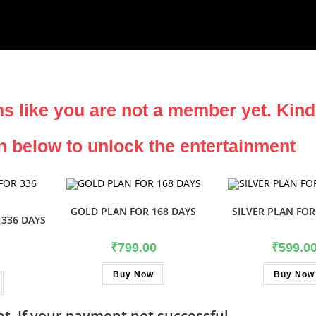
s like you are not a member yet. Kin
n below to unlock the entertainment
GOLD PLAN FOR 168 DAYS
SILVER PLAN FOR
336 DAYS
₹
799.00
₹
599.0
Buy Now
Buy Now
t, If your payment not successful.