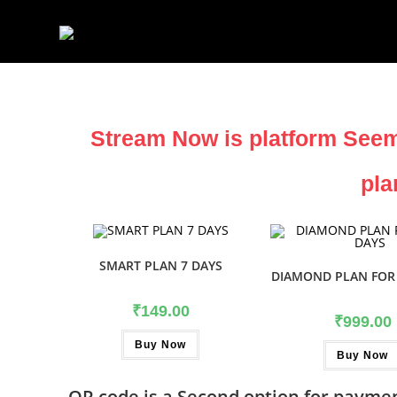
Stream Now is platform Seem
pla
SMART PLAN 7 DAYS
DIAMOND PLAN FOR 
₹
149.00
₹
999.00
Buy Now
Buy Now
QR code is a Second option for paymen